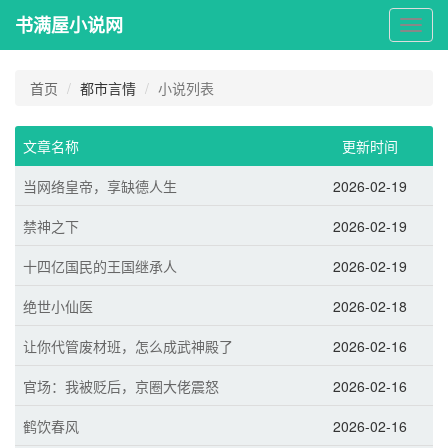
书满屋小说网
书
满
屋
小
首页
都市言情
小说列表
说
网
文章名称
更新时间
当网络皇帝，享缺德人生
2026-02-19
禁神之下
2026-02-19
十四亿国民的王国继承人
2026-02-19
绝世小仙医
2026-02-18
让你代管废材班，怎么成武神殿了
2026-02-16
官场：我被贬后，京圈大佬震怒
2026-02-16
鹤饮春风
2026-02-16