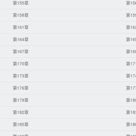
第155章
第15
第158章
第15
第161章
第16
第164章
第16
第167章
第16
第170章
第17
第173章
第17
第176章
第17
第179章
第18
第182章
第18
第185章
第18