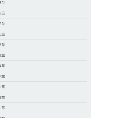
6章
9章
2章
5章
8章
1章
4章
7章
0章
3章
6章