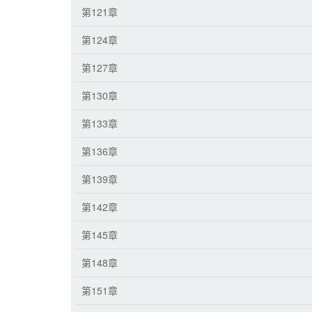
第121章
第124章
第127章
第130章
第133章
第136章
第139章
第142章
第145章
第148章
第151章