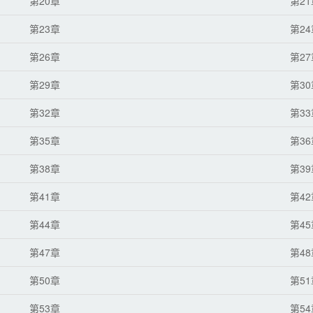
第20章
第21
第23章
第24
第26章
第27
第29章
第30
第32章
第33
第35章
第36
第38章
第39
第41章
第42
第44章
第45
第47章
第48
第50章
第51
第53章
第54