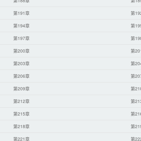
第188章
第18
第191章
第19
第194章
第19
第197章
第19
第200章
第20
第203章
第20
第206章
第20
第209章
第21
第212章
第21
第215章
第21
第218章
第21
第221章
第22