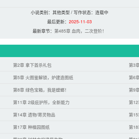
小说类别：其他类型 / 写作状态：
连载中
最后更新：
2025-11-03
最新章节：
第485章 血肉，二次登阶！
第2章 拿下首杀礼包
第3
第5章 火图鉴解锁，炉建造图纸
第6
第8章 绿色宝箱，我是螳螂！
第9
第11章 2级庇护所，全新能力
第1
第14章 遗物/寄灵物品
第1
第17章 种植园图纸
第1