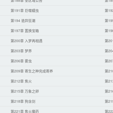
第188章 全区域公告
第1
第191章 巨噬蠕虫
第19
第194 诡异狂潮
第19
第197章 置换宝箱
第1
第200章 入梦再相遇
第2
第203章 梦界
第2
第206章 雾虫
第2
第209章 寄生之种完成寄养
第21
第212章 焦火
第2
第215章 万象之卵
第2
第218章 狗含剑
第2
第221章 焦火魔药
第2