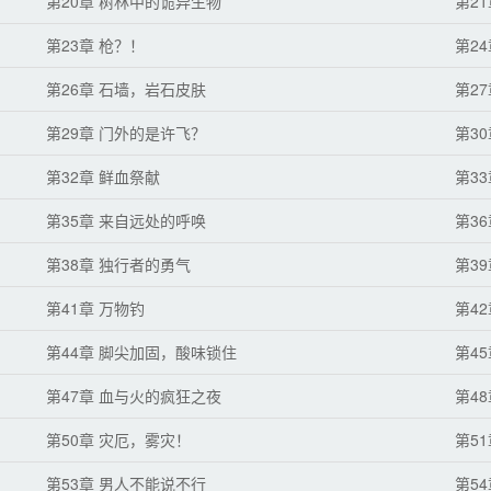
第20章 树林中的诡异生物
第2
第23章 枪？！
第2
第26章 石墙，岩石皮肤
第27
第29章 门外的是许飞？
第30
第32章 鲜血祭献
第3
第35章 来自远处的呼唤
第3
第38章 独行者的勇气
第3
第41章 万物钓
第4
第44章 脚尖加固，酸味锁住
第4
第47章 血与火的疯狂之夜
第4
第50章 灾厄，雾灾！
第5
第53章 男人不能说不行
第54