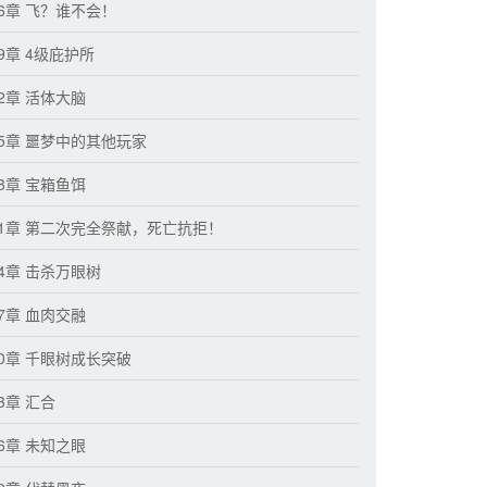
56章 飞？谁不会！
9章 4级庇护所
62章 活体大脑
65章 噩梦中的其他玩家
68章 宝箱鱼饵
71章 第二次完全祭献，死亡抗拒！
74章 击杀万眼树
77章 血肉交融
80章 千眼树成长突破
3章 汇合
86章 未知之眼