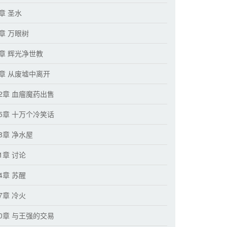
章 圣水
3章 万眼树
6章 辉光净世教
9章 从废墟中离开
02章 血瘤魔药出售
05章 十万个冷笑话
8章 净水屋
1章 讨论
4章 苏醒
7章 冷火
20章 与王强的交易