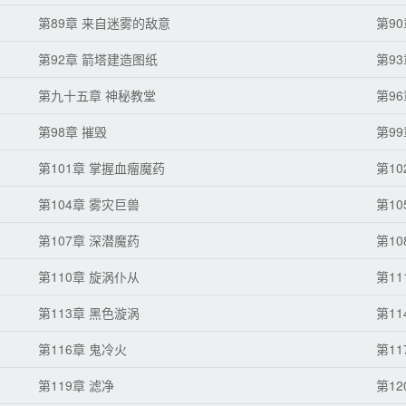
第89章 来自迷雾的敌意
第90
第92章 箭塔建造图纸
第9
第九十五章 神秘教堂
第9
第98章 摧毁
第9
第101章 掌握血瘤魔药
第1
第104章 雾灾巨兽
第1
第107章 深潜魔药
第10
第110章 旋涡仆从
第11
第113章 黑色漩涡
第11
第116章 鬼冷火
第11
第119章 滤净
第1