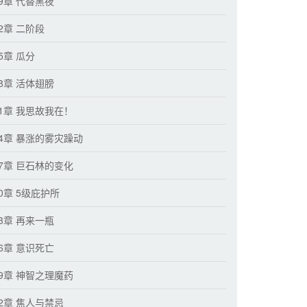
89章 代替黑夜
2章 二阶段
5章 瓜分
98章 活体翅膀
01章 我思故我在！
04章 暴涨的雾灾躁动
07章 巨石林的变化
0章 5级庇护所
13章 再来一瓶
16章 意识死亡
19章 神智之理魔药
22章 焦人与禁忌