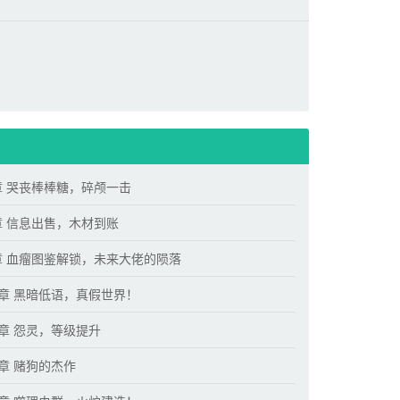
章 哭丧棒棒糖，碎颅一击
章 信息出售，木材到账
章 血瘤图鉴解锁，未来大佬的陨落
2章 黑暗低语，真假世界！
5章 怨灵，等级提升
8章 赌狗的杰作