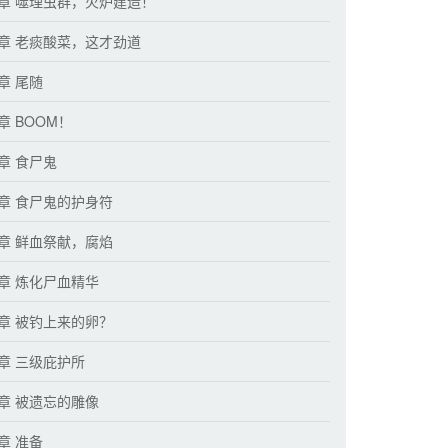
1章 噬理虫群，火炉建造！
4章 老痰酸菜，这才劲道
章 尾随
章 BOOM！
3章 食尸鬼
6章 食尸鬼的护身符
9章 鲜血祭献，腐焰
2章 炼化尸血精华
5章 被钓上来的卵？
8章 三级庇护所
1章 被遗忘的雕像
章 准备