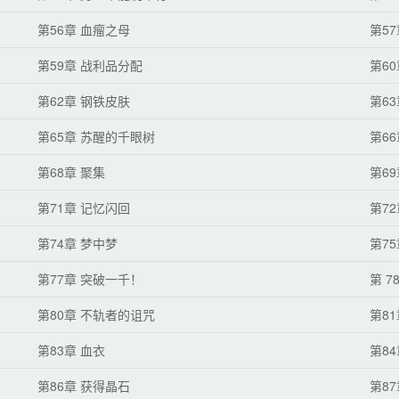
第56章 血瘤之母
第5
第59章 战利品分配
第6
第62章 钢铁皮肤
第6
第65章 苏醒的千眼树
第6
第68章 聚集
第6
第71章 记忆闪回
第7
第74章 梦中梦
第7
第77章 突破一千！
第 7
第80章 不轨者的诅咒
第8
第83章 血衣
第8
第86章 获得晶石
第8