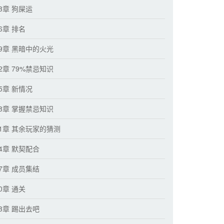
3章 狗屎运
6章 排名
29章 黑暗中的火光
2章 79%禁忌知识
5章 新情况
38章 掌握禁忌知识
41章 其余玩家的猜测
44章 默契配合
47章 成员集结
0章 通关
53章 踢出去吧