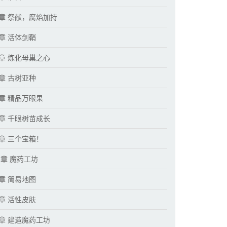
7章 祭献，腐焰加持
0章 活体剑鞘
3章 炼化母巢之心
6章 古树亚种
9章 精品万眼果
2章 千眼树苗成长
5章 三个宝箱！
8章 魔药工坊
1章 简易地图
4章 活性皮肤
7章 建造魔药工坊