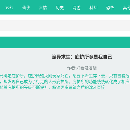
玄幻 
仙侠 
言情 
历史 
网游 
科幻 
恐怖 
其他
诡异求生：庇护所竟是我自己
作者:好看没脑袋
局绑定庇护所，庇护所毁灭则玩家死亡。想要不断生存下去，只有冒着危
，却发现自己成为了行走的人形庇护所。庇护所的功能统统转化成了相应
随着庇护所的等级不断提升，解锁更多建筑之后的沈灰直接