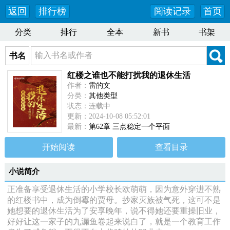
返回
排行榜
阅读记录
首页
分类
排行
全本
新书
书架
书名
红楼之谁也不能打扰我的退休生活
作者：
雷的文
分类：
其他类型
状态：连载中
更新：2024-10-08 05:52:01
最新：
第62章 三点稳定一个平面
开始阅读
查看目录
小说简介
正准备享受退休生活的小学校长欧萌萌，因为意外穿进不熟
的红楼书中，成为倒霉的贾母。抄家灭族被气死，这可不是
她想要的退休生活为了安享晚年，说不得她还要重操旧业，
好好让这一家子的九漏鱼卷起来说白了，就是一个教育工作