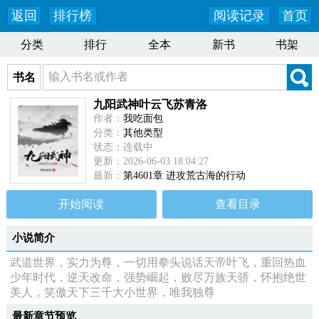
返回
排行榜
阅读记录
首页
分类
排行
全本
新书
书架
书名
九阳武神叶云飞苏青洛
作者：
我吃面包
分类：
其他类型
状态：连载中
更新：2026-06-03 18:04:27
最新：
第4601章 进攻荒古海的行动
开始阅读
查看目录
小说简介
武道世界，实力为尊，一切用拳头说话天帝叶飞，重回热血
少年时代，逆天改命，强势崛起，败尽万族天骄，怀抱绝世
美人，笑傲天下三千大小世界，唯我独尊
最新章节预览