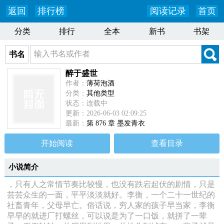
返回
排行榜
阅读记录
首页
分类
排行
全本
新书
书架
书名
醉于盛世
作者：
薄荷泡酒
分类：
其他类型
状态：连载中
更新：2026-06-03 02:09:25
最新：
第 876 章 墨发青衣
开始阅读
查看目录
小说简介
，只有人之常情节奏比较慢，也没有跌宕起伏的剧情，只是
芸芸众生的一面，平平淡淡就好。李衡，一个二十一世纪的
社畜青年，父母早亡。俗话说，穷人家的孩子早当家，李衡
早早的就进厂打螺丝，可以说是为了一口饭，就拼了一辈