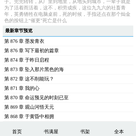
子。兜兜转转，从厂里到地里，从地头到城市，一辈子就是
为了活着而活着，这不，积劳成疾，这位九九六的社畜青
年，英勇牺牲在电脑桌前，死的时候，手指还点在那个灿金
色的按钮上“催更”死亡是什么
最新章节预览
第 876 章 墨发青衣
第 876 章 写下最初的篇章
第 874 章 于昨日启程
第 873 章 坠入那片黑色的海
第 872 章 这不削能玩？
第 871 章 我的心
第 870 章 命运预见的时刻已至
第 869 章 观山河悟天元
第 868 章 于黄昏中相拥
首页
书满屋
书架
全本