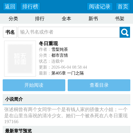
返回
排行榜
阅读记录
首页
分类
排行
全本
新书
书架
书名
冬日重现
作者：
雪梨炖茶
分类：
都市言情
状态：连载中
更新：2026-06-04 08:58:44
最新：
第405章 一门之隔
开始阅读
查看目录
小说简介
张述桐曾有两个女同学一个是有钱人家的骄傲大小姐；一个
是在山里当庙祝的清冷少女。她们一个被杀死在八冬日重现
197166
最新章节预览