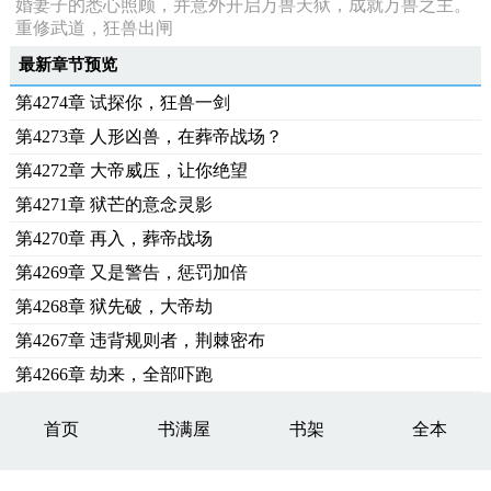
婚妻子的悉心照顾，并意外开启万兽天狱，成就万兽之主。
重修武道，狂兽出闸
最新章节预览
第4274章 试探你，狂兽一剑
第4273章 人形凶兽，在葬帝战场？
第4272章 大帝威压，让你绝望
第4271章 狱芒的意念灵影
第4270章 再入，葬帝战场
第4269章 又是警告，惩罚加倍
第4268章 狱先破，大帝劫
第4267章 违背规则者，荆棘密布
第4266章 劫来，全部吓跑
首页
书满屋
书架
全本