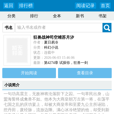
返回
排行榜
阅读记录
首页
分类
排行
全本
新书
书架
书名
狂兽战神司空靖苏月汐
作者：
夏日易冷
分类：
科幻小说
状态：连载中
更新：2026-06-03 15:46:06
最新：
第4274章 试探你，狂兽一剑
开始阅读
查看目录
小说简介
一句功高震主，无敌神将沦落阶下之囚。一句草民出身，山
盟海誓终成禽兽不如。他本为大商皇朝万古第一将，在荡平
七国之乱的庆功宴上，却被大商皇帝和至爱九公主所诬陷，
挖丹田，废经脉，流放边陲。满心冰冷绝望的他，却受到新